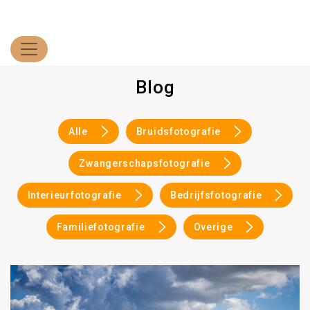
Blog
Alle
Bruidsfotografie
Zwangerschapsfotografie
Interieurfotografie
Bedrijfsfotografie
Familiefotografie
Overige