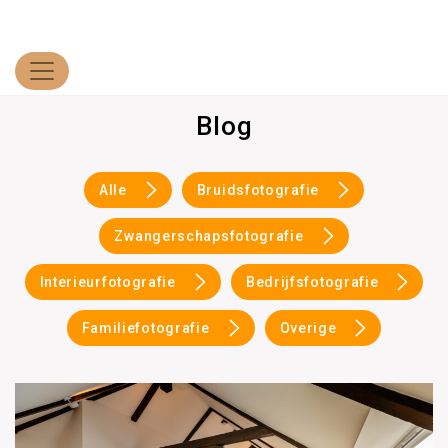
Blog
Alle
Bruidsfotografie
Zwangerschapsfotografie
Interieurfotografie
Bedrijfsfotografie
Familiefotografie
Overige