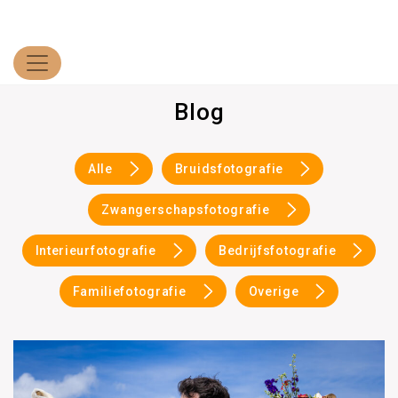
Blog
Alle
Bruidsfotografie
Zwangerschapsfotografie
Interieurfotografie
Bedrijfsfotografie
Familiefotografie
Overige