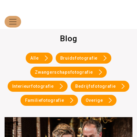
Blog
Alle
Bruidsfotografie
Zwangerschapsfotografie
Interieurfotografie
Bedrijfsfotografie
Familiefotografie
Overige