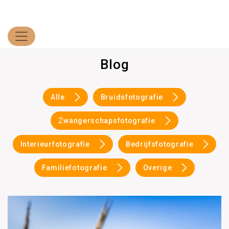
Blog
Alle
Bruidsfotografie
Zwangerschapsfotografie
Interieurfotografie
Bedrijfsfotografie
Familiefotografie
Overige