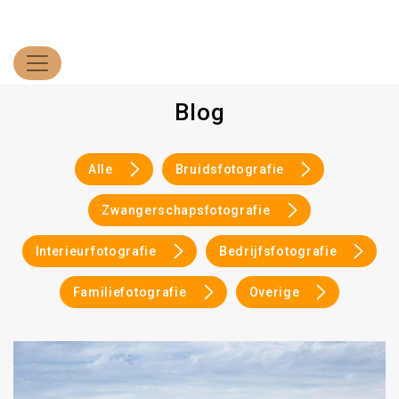
Blog
Alle
Bruidsfotografie
Zwangerschapsfotografie
Interieurfotografie
Bedrijfsfotografie
Familiefotografie
Overige